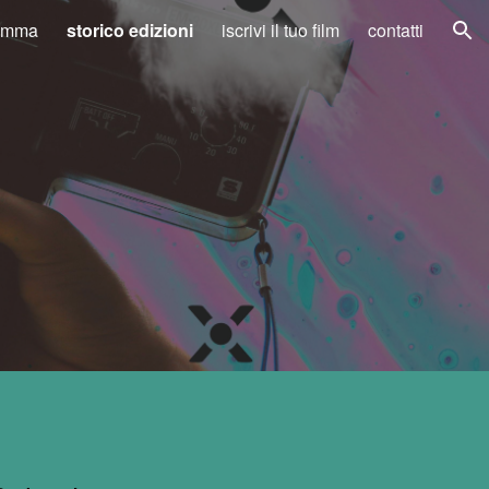
amma
storico edizioni
iscrivi il tuo film
contatti
ion