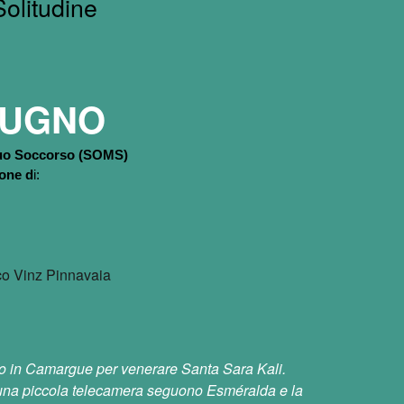
Solitudine
IUGNO
tuo Soccorso (SOMS)
ione
d
i:
co Vinz Pinnavaia
ono in Camargue per venerare Santa Sara Kali.
una piccola telecamera seguono Esméralda e la