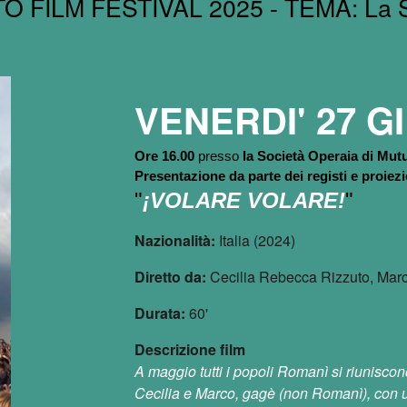
O FILM FESTIVAL 202
5
- TEMA:
La 
VENERDI' 2
7
G
Ore 16.00
presso
la Società Operaia di Mu
Presentazione da parte dei registi e proiez
"
¡VOLARE VOLARE!
"
Nazionalità:
Italia (2024)
Diretto da:
Cecilia Rebecca Rizzuto, Mar
Durata:
60'
Descrizione film
A maggio tutti i popoli Romanì si riunisc
Cecilia e Marco, gagè (non Romanì), con 