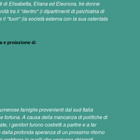
lti di Elisabetta, Eliana ed Eleonora, tre donne
à tra il ''dentro'' (i dipartimenti di psichiatria di
il ''fuori'' (la società esterna con la sua ostentata
a e proiezione
d
i:
umerose famiglie provenienti dal sud Italia
e fortuna. A causa della mancanza di politiche di
e, i genitori furono costretti a partire e a far
che dalla profonda speranza di un prossimo ritorno
ni crebbero in quelli che venivano chiamati