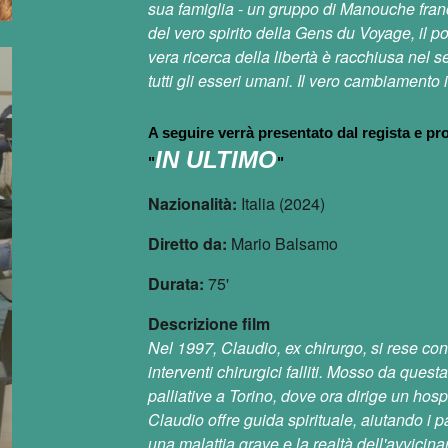
sua famiglia - un gruppo di Manouche franc
del vero spirito della Gens du Voyage, il po
vera ricerca della libertà è racchiusa nel 
tutti gli esseri umani. Il vero cambiamento
A seguire verrà presentato dal regista e pro
IN ULTIMO
"
"
Nazionalità:
Italia (2024)
Diretto da:
Mario Balsamo
Durata:
75'
Descrizione film
Nel 1997, Claudio, ex chirurgo, si rese con
interventi chirurgici falliti. Mosso da que
palliative a Torino, dove ora dirige un hos
Claudio offre guida spirituale, aiutando i pa
una malattia grave e la realtà dell'avvicina