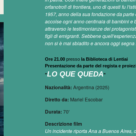
orfanotrofi di frontiera, uno di questi fu l
1957, anno della sua fondazione da parte d
accolse ogni anno centinaia di bambini e b
attraverso le testimonianze dei protagonisti,
figli di emigranti. Sebbene quell'esperienza
non si è mai sbiadito e ancora oggi segna in
Ore 21.00
presso
la Biblioteca di Lentiai
Presentazione da parte del regista e proiez
LO QUE QUEDA
"
"
Nazionalità:
Argentina (2025)
Diretto da:
Mariel Escobar
Durata:
70'
Descrizione film
Un incidente riporta Ana a Buenos Aires, dov