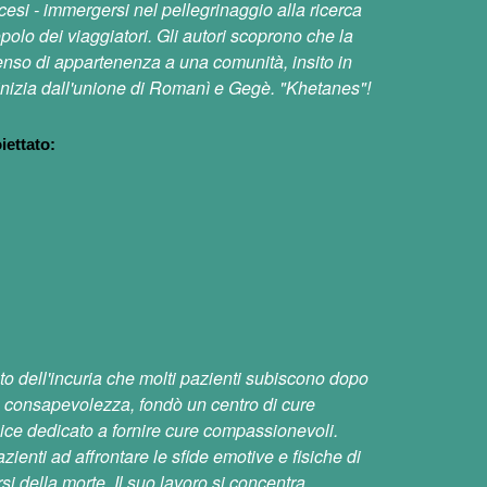
esi - immergersi nel pellegrinaggio alla ricerca
polo dei viaggiatori. Gli autori scoprono che la
senso di appartenenza a una comunità, insito in
 inizia dall'unione di Romanì e Gegè. "Khetanes"!
iettato:
to dell'incuria che molti pazienti subiscono dopo
sta consapevolezza, fondò un centro di cure
pice dedicato a fornire cure compassionevoli.
zienti ad affrontare le sfide emotive e fisiche di
rsi della morte. Il suo lavoro si concentra