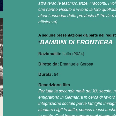
attraverso le testimonianze, i racconti, i vo
che hanno vissuto e vivono la loro quotidianit
alcuni ospedali della provincia di Treviso) e 
efficienza).
A seguire presentazione da parte del regist
BAMBINI DI FRONTIERA
"
"
Nazionalità:
Italia (2024)
Diretto da:
Emanuele Gerosa
Durata:
54'
Descrizione film
Per tutta la seconda metà del XX secolo, n
emigrarono in Germania in cerca di lavoro 
integrazione sociale per le famiglie immigrat
studiare i figli in Italia, spesso mossi an
in patria. Così intere generazioni di bambi