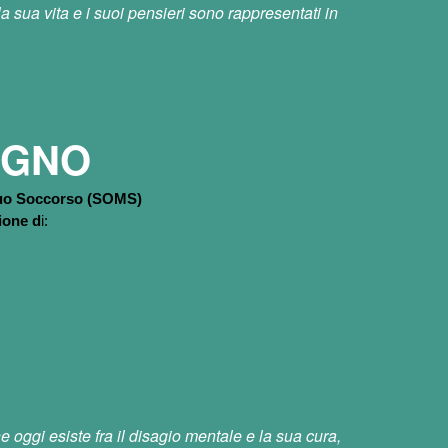
la sua vita e i suoi pensieri sono rappresentati in
UGNO
tuo Soccorso (SOMS)
zione
d
i:
 oggi esiste fra il disagio mentale e la sua cura,