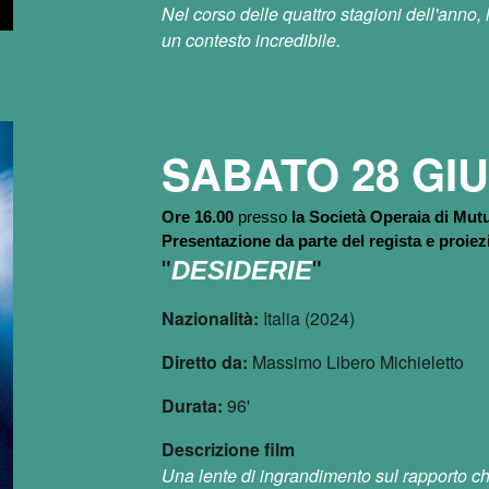
Nel corso delle quattro stagioni dell'anno, 
un contesto incredibile.
SABATO 2
8
GI
Ore 16.00
presso
la Società Operaia di Mu
Presentazione da parte del regista e proie
"
DESIDERIE
"
Nazionalità:
Italia (2024)
Diretto da:
Massimo Libero Michieletto
Durata:
96'
Descrizione film
Una lente di ingrandimento sul rapporto che