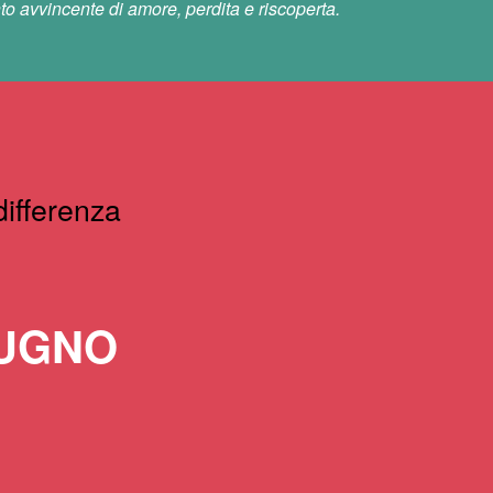
o avvincente di amore, perdita e riscoperta.
ifferenza
IUGNO