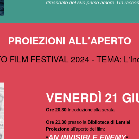
rimandato del suo primo amore. Un raccont
PROIEZIONI ALL'APERTO
 FILM FESTIVAL 2024 - TEMA: L'Ind
VENERDÌ 21 G
Ore 20.30
Introduzione alla serata
Ore 21.30
presso la
Biblioteca di Lentiai
Proiezione
all’aperto del film:
AN INVISIBLE ENEMY
"
"